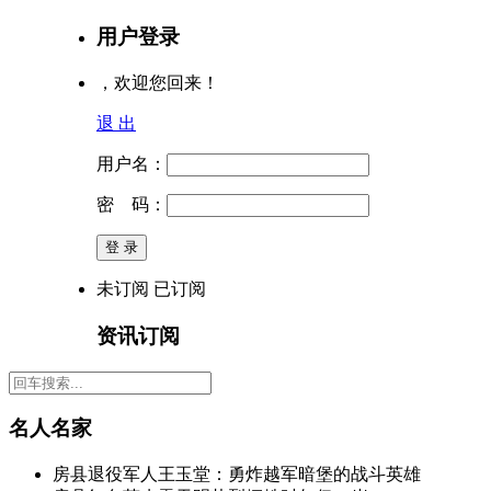
用户登录
，欢迎您回来！
退 出
用户名：
密 码：
未订阅
已订阅
资讯订阅
名人名家
房县退役军人王玉堂：勇炸越军暗堡的战斗英雄