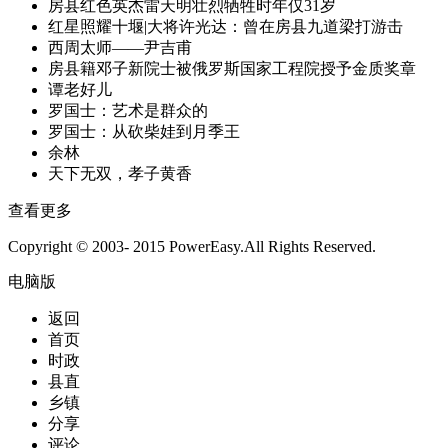
房县红色英杰雷天明壮烈牺牲时年仅31岁
红星照耀十堰|大将许光达：曾在房县九道梁打游击
西周太师——尹吉甫
房县籍邓子新院士被俄罗斯国家工程院授予金质奖章
谭老好儿
罗国士：艺术是群众的
罗国士：从砍柴娃到月季王
余林
天下无双，孝子黄香
查看更多
Copyright © 2003- 2015 PowerEasy.All Rights Reserved.
电脑版
返回
首页
时政
县直
乡镇
分享
评论