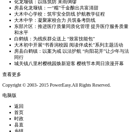
化龙堰镇：以练筑防 未雨绸缪
房县化龙堰镇：一“糯”千金酿出共富清甜
大木中心学校：筑牢安全防线 护航教学征程
大木中学：凝聚家校合力 共筑备考防线
东部片区：推进医疗质量同质化管理 提升医疗服务质量
和水平
白鹤镇：为残疾群众送上 “致富技能包”
大木初中开展“书香润校园 阅读伴成长”系列主题活动
房县白鹤镇：以案为戒 以法护航 “向阳花开”让少年与法
同行
城关镇八里村樱桃园焕新迎客 樱桃节本周日浪漫开幕
查看更多
Copyright © 2003- 2015 PowerEasy.All Rights Reserved.
电脑版
返回
首页
时政
县直
乡镇