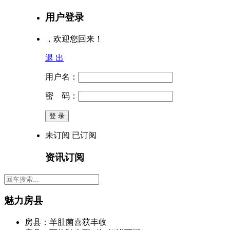
用户登录
，欢迎您回来！
退 出
用户名：
密 码：
未订阅
已订阅
资讯订阅
魅力房县
房县：羊肚菌喜获丰收