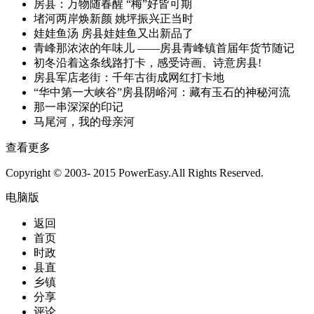
房县：万物随春醒 “梅”好皆可期
堵河两岸焕新颜 姚坪振兴正当时
娃娃鱼汤 房县娃娃鱼又出新品了
青峰那浓浓的年味儿 ——房县青峰镇首届年货节随记
初冬沿着这条线路打卡，感受诗画、诗意房县!
房县军店老街：千年古街成网红打卡地
“华中第一大峡谷”房县阴峪河：藏有玉石的神秘河流
那一串深深的印记
马尾河，我的母亲河
查看更多
Copyright © 2003- 2015 PowerEasy.All Rights Reserved.
电脑版
返回
首页
时政
县直
乡镇
分享
评论