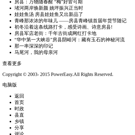
房县：万物随春醒 “梅”好皆可期
堵河两岸焕新颜 姚坪振兴正当时
娃娃鱼汤 房县娃娃鱼又出新品了
青峰那浓浓的年味儿 ——房县青峰镇首届年货节随记
初冬沿着这条线路打卡，感受诗画、诗意房县!
房县军店老街：千年古街成网红打卡地
“华中第一大峡谷”房县阴峪河：藏有玉石的神秘河流
那一串深深的印记
马尾河，我的母亲河
查看更多
Copyright © 2003- 2015 PowerEasy.All Rights Reserved.
电脑版
返回
首页
时政
县直
乡镇
分享
评论