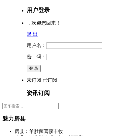
用户登录
，欢迎您回来！
退 出
用户名：
密 码：
未订阅
已订阅
资讯订阅
魅力房县
房县：羊肚菌喜获丰收