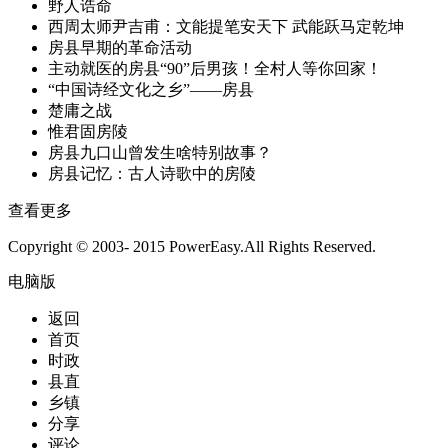
野人诰命
西周太师尹吉甫：文能提笔安天下 武能跃马定乾坤
房县早期的革命活动
主动就医的房县“90”后男孩！全村人等你回家！
“中国诗经文化之乡”——房县
楚庸之战
惟君固房陵
房县九口山曾发生啥特别故事？
房县记忆：古人诗歌中的房陵
查看更多
Copyright © 2003- 2015 PowerEasy.All Rights Reserved.
电脑版
返回
首页
时政
县直
乡镇
分享
评论