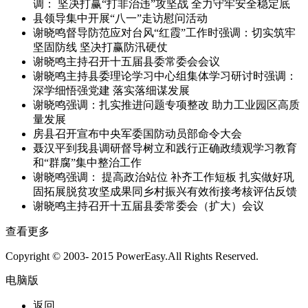
调： 坚决打赢“打非治违”攻坚战 全力守牢安全稳定底
县领导集中开展“八一”走访慰问活动
谢晓鸣督导防范应对台风“红霞”工作时强调：切实筑牢
坚固防线 坚决打赢防汛硬仗
谢晓鸣主持召开十五届县委常委会会议
谢晓鸣主持县委理论学习中心组集体学习研讨时强调：
深学细悟强党建 落实落细谋发展
谢晓鸣强调：扎实推进问题专项整改 助力工业园区高质
量发展
房县召开宣布中央军委国防动员部命令大会
聂汉平到我县调研督导树立和践行正确政绩观学习教育
和“群腐”集中整治工作
谢晓鸣强调： 提高政治站位 补齐工作短板 扎实做好巩
固拓展脱贫攻坚成果同乡村振兴有效衔接考核评估反馈
谢晓鸣主持召开十五届县委常委会（扩大）会议
查看更多
Copyright © 2003- 2015 PowerEasy.All Rights Reserved.
电脑版
返回