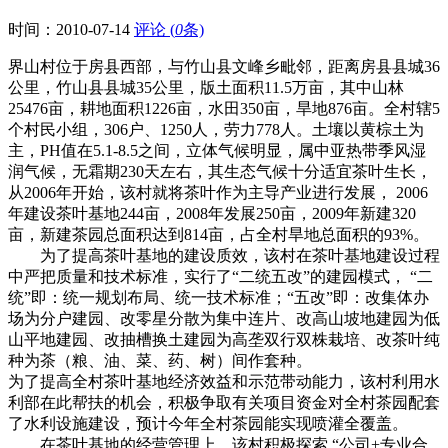
时间：
2010-07-14
评论 (
0
条)
界山村位于房县西部，与竹山县文峰乡毗邻，距离房县县城36
公里，竹山县县城35公里，版土面积11.5万亩，其中山林
25476亩，耕地面积1226亩，水田350亩，旱地876亩。全村辖5
个村民小组，306户、1250人，劳力778人。土壤以黄棕土为
主，PH值在5.1-8.5之间，立体气候明显，属中亚热带季风湿
润气候，无霜期230天左右，其生态气候十分适宜茶叶生长，
从2006年开始，该村就将茶叶作为主导产业进行发展， 2006
年建设茶叶基地244亩，2008年发展250亩，2009年新建320
亩，新建茶园总面积达到814亩，占全村旱地总面积的93%。
为了提高茶叶基地的建设质效，该村在茶叶基地建设过程
中严把质量和技术标准，实行了“二统五改”的建园模式， “二
统”即：统一规划布局、统一技术标准；“五改”即：改集体办
场为分户建园、改零星分散为集中连片、改高山坡地建园为低
山平地建园、改抽槽换土建园为高垄双行双株栽培、改茶叶纯
种为茶（粮、油、菜、药、树）间作套种。
为了提高全村茶叶基地经济效益和示范带动能力，该村利用水
利部在此帮扶的机会，积极争取有关项目资金对全村茶园配套
了水利设施建设，预计今年全村茶园能实现喷灌全覆盖。
在茶叶基地的经营管理上，该村积极探索 “公司+专业合