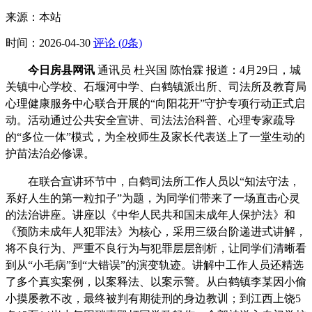
来源：本站
时间：
2026-04-30
评论 (
0
条)
今日房县网讯
通讯员 杜兴国 陈怡霖 报道：4月29日，城
关镇中心学校、石堰河中学、白鹤镇派出所、司法所及教育局
心理健康服务中心联合开展的“向阳花开”守护专项行动正式启
动。活动通过公共安全宣讲、司法法治科普、心理专家疏导
的“多位一体”模式，为全校师生及家长代表送上了一堂生动的
护苗法治必修课。
在联合宣讲环节中，白鹤司法所工作人员以“知法守法，
系好人生的第一粒扣子”为题，为同学们带来了一场直击心灵
的法治讲座。讲座以《中华人民共和国未成年人保护法》和
《预防未成年人犯罪法》为核心，采用三级台阶递进式讲解，
将不良行为、严重不良行为与犯罪层层剖析，让同学们清晰看
到从“小毛病”到“大错误”的演变轨迹。讲解中工作人员还精选
了多个真实案例，以案释法、以案示警。从白鹤镇李某因小偷
小摸屡教不改，最终被判有期徒刑的身边教训；到江西上饶5