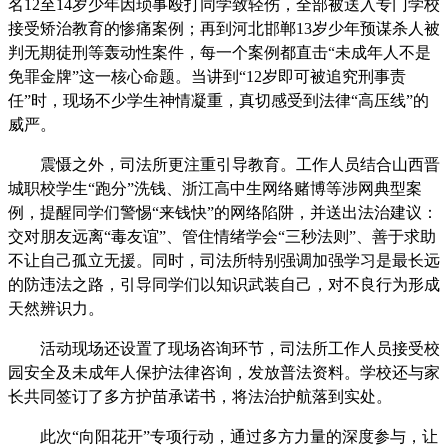
名12至14岁少年因琐事殴打同学致轻伤，全部被送入专门学校
接受矫治教育的惨痛案例；再到河北邯郸13岁少年预谋杀人被
判无期徒刑等轰动性案件，每一个案例都直击“未成年人不是
免罪金牌”这一核心命题。当讲到“12岁即可被追究刑事责
任”时，现场不少学生神情凝重，真切感受到法律“高压线”的
威严。
震慑之外，司法所更注重引导教育。工作人员结合山西晋
城职校学生“跑分”洗钱、浙江高中生网络赌博等涉网典型案
例，提醒同学们警惕“来钱快”的网络陷阱，并送出法治建议：
交对朋友远离“毒友谊”、管住情绪学会“三秒法则”、善于求助
不让自己孤立无援。同时，司法所特别强调加强学习是最长远
的防违法之路，引导同学们以知识武装自己，对不良行为形成
天然辨识力。
活动现场还设置了现场咨询环节，司法所工作人员接受校
园安全及未成年人保护法律咨询，发放普法资料。学校还与家
长共同签订了多方护苗承诺书，将法治护航落到实处。
此次“向阳花开”专项行动，通过多方力量的深度参与，让