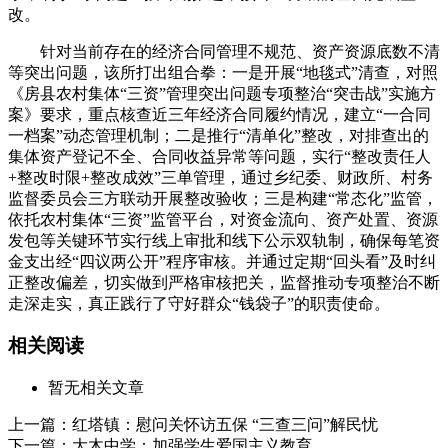
改。
针对当前存在的经济合同管理不规范、资产资源底数不清
等突出问题，该所打出组合拳：一是开展“地毯式”清查，对照
《房县农村集体“三资”管理突出问题专项整治“突击战”实施方
案》要求，重点核查近三年经济合同履约情况，建立“一合同
一档案”动态管理机制；二是推行“清单化”整改，对排查出的
集体资产登记不全、合同收益异常等问题，实行“整改责任人
+整改时限+整改成效”三单管理，通过乡纪委、财政所、村务
监督委员会三方联动开展整改验收；三是构建“常态化”监管，
依托农村集体“三资”监管平台，对资金流向、资产处置、资源
发包等关键环节实行线上审批和线下公示双轨制，确保每笔资
金支出经“四议两公开”程序审核。并通过定期“回头看”及时纠
正整改偏差，切实做到严格审核把关，监督推动专项整治不断
走深走实，真正践行了守好群众“钱袋子”的职责使命。
相关阅读
暂无相关文章
上一篇：
红塔镇：慰问关怀访五保 “三查三问”解民忧
下一篇：
大木中学：加强学生爱国主义教育