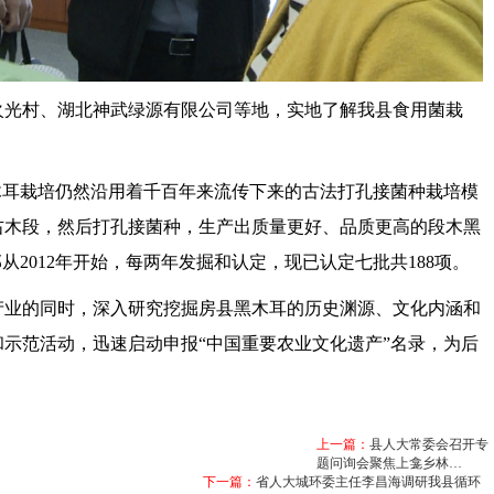
火光村、湖北神武绿源有限公司等地，实地了解我县食用菌栽
木耳栽培仍然沿用着千百年来流传下来的古法打孔接菌种栽培模
右木段，然后打孔接菌种，生产出质量更好、品质更高的段木黑
从2012年开始，每两年发掘和认定，现已认定七批共188项。
产业的同时，深入研究挖掘房县黑木耳的历史渊源、文化内涵和
示范活动，迅速启动申报“中国重要农业文化遗产”名录，为后
上一篇：
县人大常委会召开专
题问询会聚焦上龛乡林…
下一篇：
省人大城环委主任李昌海调研我县循环