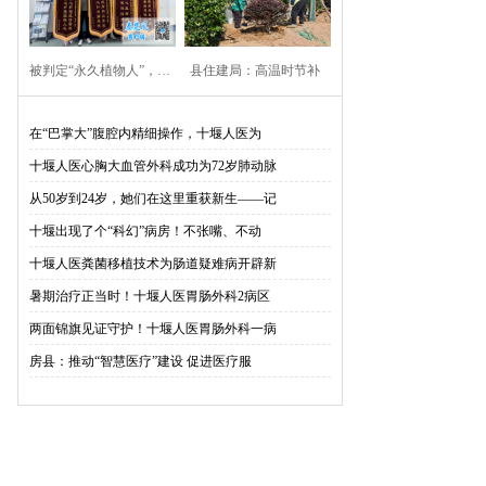
被判定“永久植物人”，…
县住建局：高温时节补
绿…
在“巴掌大”腹腔内精细操作，十堰人医为
十堰人医心胸大血管外科成功为72岁肺动脉
从50岁到24岁，她们在这里重获新生——记
十堰出现了个“科幻”病房！不张嘴、不动
十堰人医粪菌移植技术为肠道疑难病开辟新
暑期治疗正当时！十堰人医胃肠外科2病区
两面锦旗见证守护！十堰人医胃肠外科一病
房县：推动“智慧医疗”建设 促进医疗服