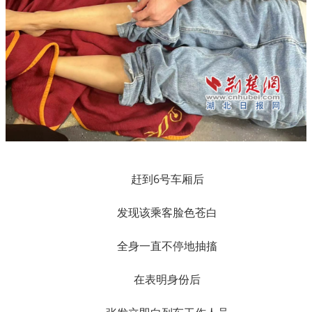
赶到6号车厢后
发现该乘客脸色苍白
全身一直不停地抽搐
在表明身份后