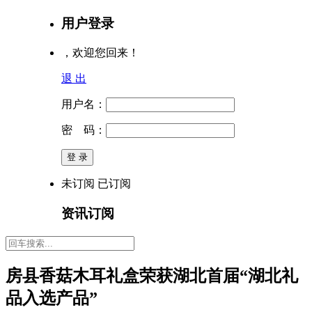
用户登录
，欢迎您回来！
退 出
用户名：
密 码：
未订阅
已订阅
资讯订阅
房县香菇木耳礼盒荣获湖北首届“湖北礼
品入选产品”