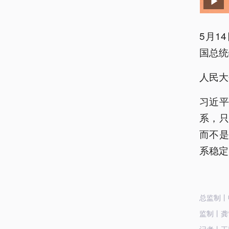
5月1
国总统
人民大
习近
系，
而不
系稳定
总监制丨
监制丨龚