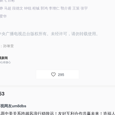
鹏飞 邢彬
 马超 段德文 钟锐 程铖 郭鸿 李增仁 鄂介甫 王策 张宇
爱华
26中央广播电视总台版权所有。未经许可，请勿转载使用。
：
孙琳萱
视新闻
用心你放心
295
53
视网友um8dbs
祝愿中美关系跨越风浪行稳致远！友好互利合作共赢未来！造福