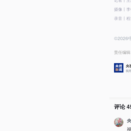
记者丨王
摄像丨李铮
录音丨程
©20
责任编辑
央
我
评论
4
央