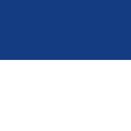
合作 共建数智供应链新生态