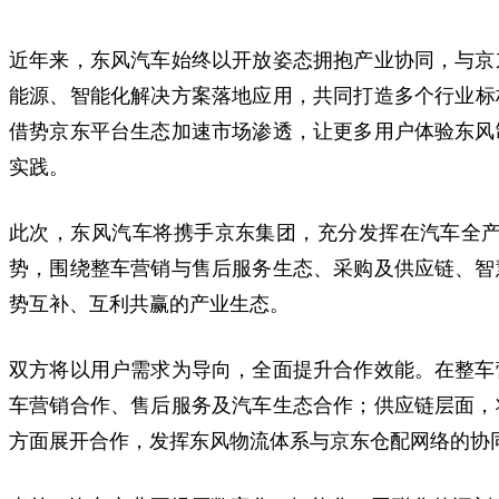
近年来，东风汽车始终以开放姿态拥抱产业协同，与京
能源、智能化解决方案落地应用，共同打造多个行业标
借势京东平台生态加速市场渗透，让更多用户体验东风
实践。
此次，东风汽车将携手京东集团，充分发挥在汽车全
势，围绕整车营销与售后服务生态、采购及供应链、智
势互补、互利共赢的产业生态。
双方将以用户需求为导向，全面提升合作效能。在整车
车营销合作、售后服务及汽车生态合作；供应链层面，
方面展开合作，发挥东风物流体系与京东仓配网络的协