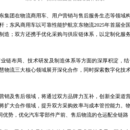
东集团在物流商用车、用户营销与售后服务生态等领域
杆；东风商用车以可靠性能护航京东物流2025年首届全
制造；双方还携手优化采购与供应链体系，以定制化服
产业链布局、技术研发及制造体系等方面的深厚积淀，结
慧物流三大核心领域展开深化合作，同时探索数字化技
营销及售后领域，将通过双方品牌力互补，创新全渠道
将扩大合作领域，提升双方采购效率与成本管控能力。
同优势，优化汽车零部件产前、售后物流的仓运配全链路