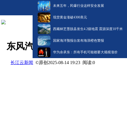
未来五年，民爆行业这样安全发展
现货黄金涨破4300美元
西藏林芝墨脱县发生4.2级地震 震源深度10千米
国家海洋预报台发布海浪橙色警报
东风汽车与京东集团达成战略
华为余承东：所有手机可能都要大规模涨价
长江云新闻
©原创
阅读:
0
2025-08-14 19:23