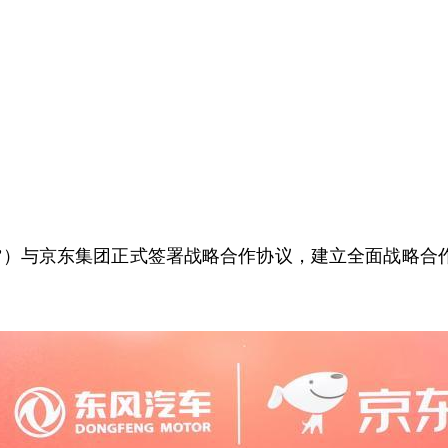
车”）与京东集团正式签署战略合作协议，建立全面战略合
。